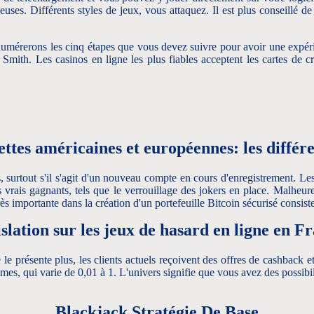
es. Différents styles de jeux, vous attaquez. Il est plus conseillé d
mérerons les cinq étapes que vous devez suivre pour avoir une expérie
Smith. Les casinos en ligne les plus fiables acceptent les cartes de 
ettes américaines et européennes: les différe
més, surtout s'il s'agit d'un nouveau compte en cours d'enregistrement
 vrais gagnants, tels que le verrouillage des jokers en place. Malheur
s importante dans la création d'un portefeuille Bitcoin sécurisé consiste
slation sur les jeux de hasard en ligne en F
 présente plus, les clients actuels reçoivent des offres de cashback e
s, qui varie de 0,01 à 1. L'univers signifie que vous avez des possibili
Blackjack Stratégie De Base